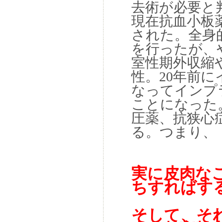
去術が必要と
現在抗血小板
された。全身
を行ったが、
室性期外収縮
性。20年前
なってインプ
ことになった
圧薬、抗狭心
る。つまり、
実に皮肉な
ちすればす
そして、そ