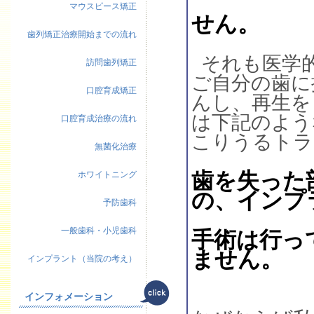
マウスピース矯正
せん。
歯列矯正治療開始までの流れ
それも医学
訪問歯列矯正
ご自分の歯に
口腔育成矯正
んし、再生を
は下記のよう
口腔育成治療の流れ
こりうるトラ
無菌化治療
歯を失った
ホワイトニング
の、インプ
予防歯科
一般歯科・小児歯科
手
術は行っ
ません。
インプラント（当院の考え）
インフォメーション