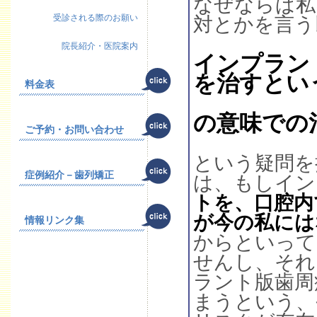
なぜならば私
受診される際のお願い
対とかを言う
院長紹介・医院案内
インプラン
を治すとい
料金表
の意味での
ご予約・お問い合わせ
という疑問を
症例紹介－歯列矯正
は、もしイン
トを、口腔内
が今の私には
情報リンク集
からといって
せんし、それ
ラント版歯周
まうという、