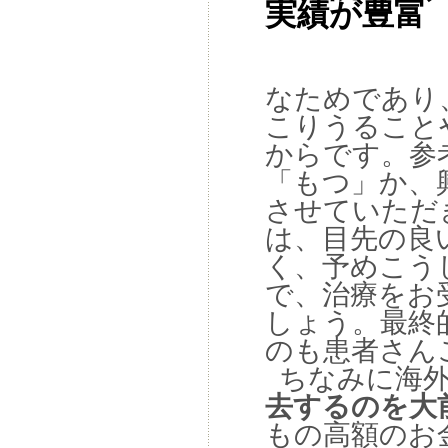
実績が豊富
なためであり
こりうること
からです。参
「もつ」か、
させていただ
は、目先の良
く、予めこう
で、治療をお
しょう。最終
のも患者さん
ちなみに海外
去するのを大
もの高額のお