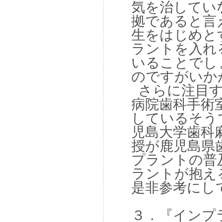
気を治してい
拠であると言
生をはじめと
ラントを入れ
いることでし
のですがいか
さらに注目す
病院歯科手術
しているそう
児島大学歯科
授が鹿児島県
プラントの普
ラントが抱え
是非参考にし
３．『インプ