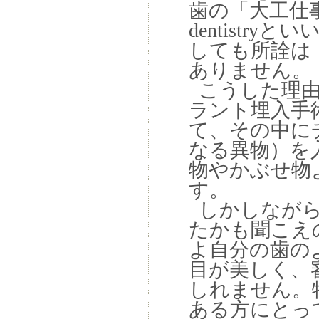
歯の「大工仕
dentist
しても所詮は
ありません。
こうした理由
ラント埋入手
て、その中に
なる異物）を
物やかぶせ物
す。
しかしながら
たかも聞こえ
よ自分の歯の
目が美しく、
しれません。
ある方にとっ