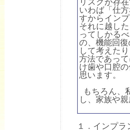
リスクが存在
いわば「仕方
すからインプ
それに越した
ってしかるべ
の、機能回復
して考えたり
方法であって
け歯や口腔の
思います。
もちろん、
し、家族や親
１．インプラ