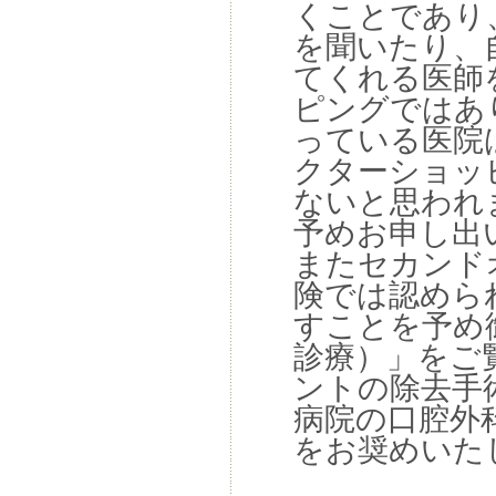
くことであり
を聞いたり、
てくれる医師
ピングではあ
っている医院
クターショッ
ないと思われ
予めお申し出
またセカンド
険では認めら
すことを予め
診療）」をご
ントの除去手
病院の口腔外
をお奨めいた