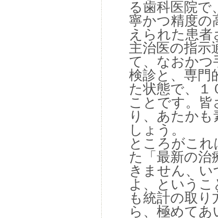
る歯科医院で
寧かつ精度の
えられた患者
主治医の指示
て、なおかつ
検診と、専門
た状態で、１
ことです。皆
り、あたかも
しょう。
ところがこれ
た「最新の治
きません、い
よ、というこ
も統計の取り
ら、極めてあ