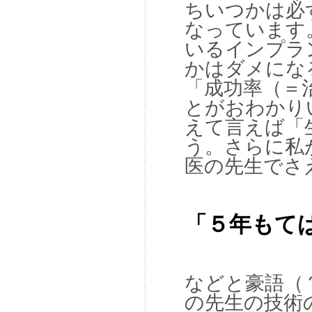
ちいつかは必
なっています
いるインプラ
かはダメにな
「成功率（＝
とがおわかり
えて言えば「
う。さらに私
医の先生でさ
「５年もて
などと豪語（
の先生の技術