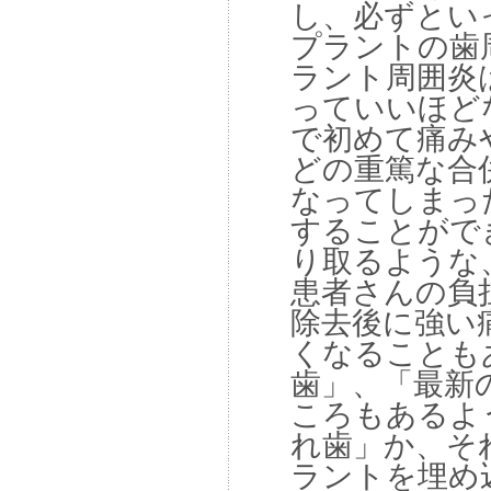
し、必ずとい
プラントの歯
ラント周囲炎
っていいほど
で初めて痛み
どの重篤な合
なってしまっ
することがで
り取るような
患者さんの負
除去後に強い
くなることも
歯」、「最新
ころもあるよ
れ歯」か、そ
ラントを埋め