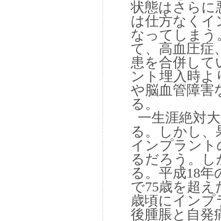
状態はさらに
は仕方なくイ
なってしまう
て、高血圧症
患を合併して
ント埋入時よ
や脳血管障害
る。
一生涯絶対大
る。しかし、
インプラント
るだろう。し
る。平成18年
で75歳を超え
歳頃にインプ
後腫脹と自発