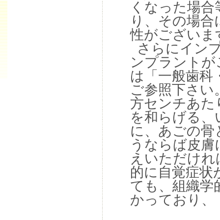
くなった場合
り、その場合
性がございま
さらにインプ
ンプラントが
は「一般歯科
ご参照下さい
方センチあた
を和らげる、
に、あごの骨
うならば皮膚
えいただけれ
的に自覚症状
ても、組織学
かっており、