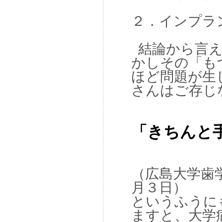
２．インプラ
結論から言え
かしその「も
ほど問題が生
さんはご存じ
「きちんと
（広島大学歯
月３日）
というふうに
ますと、大学