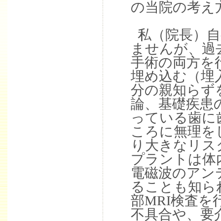
の当院の考え
私（院長）自
ませんが、過
手術の両方を
埋め込む（埋
分の親知らず
論、基礎疾患
っている歯に
ころに無理を
り大きなリス
プラントは体
電磁波のアン
ることも知ら
部MRI検査
不具合や、要